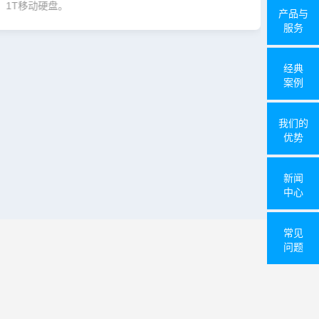
1T移动硬盘。
1T移
产品与
服务
经典
案例
我们的
优势
新闻
中心
常见
问题