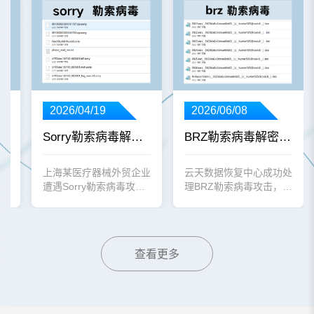
2026/06/08
2026/04/19
BRZ勒索病毒解密成功案例——山东某科技股份有限公司Oracle数据库及多台服务器遭.brz扩展名加密 24小时100%完整恢复
P 230GB SQL Server数据库100%完整恢复
Sorry勒索病毒解密成功案例——上海某医疗器械企业金蝶云星空ERP SQL Server数据库100%完整恢复
云天数据恢复中心成功处
业
上海某医疗器械外贸企业
理BRZ勒索病毒攻击，山
，
遭遇Sorry勒索病毒攻
东某科技股份有限公司
B
击，金蝶云星空ERP系统
Oracle数据库及多台服务
加
SQL Server数据库被全
器全部文件被加密为.brz
账
字节加密，所有文件后缀
扩展名，工程师团队通过
结
变为.sorry。云天数据恢
查看更多
全网络溯源分析完成全盘
数
复中心通过底层逆向分析
解密并修复安全漏洞，
心
与黑客技术沟通，结合早
24小时内实现100%完整
数据
期备份数据，最终100%
恢复。
小
完整恢复核心金蝶云星空
心
账套。本文完整记录入侵