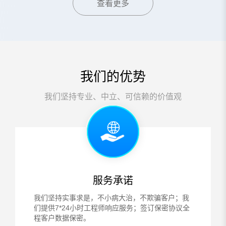
查看更多
判实现数据100%完整恢
全网络溯源分析完成全盘
析
复
解密并修复安全漏洞，
早
24小时内实现100%完整
%
恢复。
空
侵
解
我们的优势
我们坚持专业、中立、可信赖的价值观
服务承诺
我们坚持实事求是，不小病大治，不欺骗客户；我
们提供7*24小时工程师响应服务；签订保密协议全
程客户数据保密。