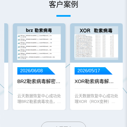
客户案例
2026/05/17
2026/06/08
XOR勒索病毒解密成功案例——南通某建筑企业阿里云SQL Server数据库遭ROX变种加密 24小时100%完整恢复
BRZ勒索病毒解密成功案例——山东某科技股份有限公司Oracle数据库及多台服务器遭.brz扩展名加密 24小时100%完整恢复
00%完整恢复
云天数据恢复中心成功处
云天数据恢复中心成功处
业
理XOR（ROX变种）勒
理BRZ勒索病毒攻击，山
索病毒攻击，南通某建筑
东某科技股份有限公司
系统
企业阿里云服务器SQL
Oracle数据库及多台服务
全
Server数据库遭加密，通
器全部文件被加密为.brz
缀
过专业应急响应与安全谈
扩展名，工程师团队通过
恢